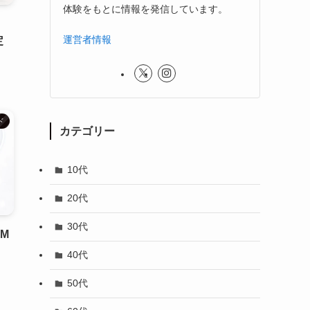
体験をもとに情報を発信しています。
運営者情報
定
ド
カテゴリー
10代
20代
30代
M
40代
50代