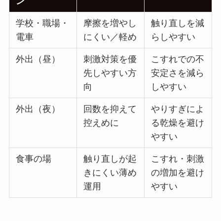
ン
学校・職場・
摩擦を増やし
触り直しを減
電車
にくい／軽め
らしやすい
外出（昼）
刺激対策を優
こすれでの不
先しやすい方
安定さを減ら
向
しやすい
外出（夜）
回数を抑えて
やりすぎによ
控えめに
る乾燥を避け
やすい
食事の場
触り直しが起
こすれ・刺激
きにくい薄め
の増加を避け
運用
やすい