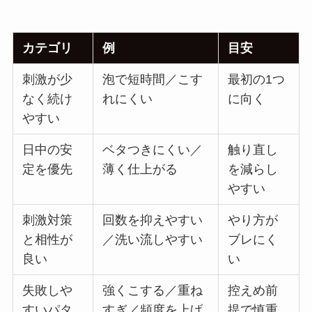
カテゴリ
例
目安
刺激が少
泡で短時間／こす
最初の1つ
なく続け
れにくい
に向く
やすい
日中の安
ベタつきにくい／
触り直し
定を優先
薄く仕上がる
を減らし
やすい
刺激対策
回数を抑えやすい
やり方が
と相性が
／洗い流しやすい
ブレにく
良い
い
失敗しや
強くこする／重ね
控えめ前
すいパタ
すぎ／頻度を上げ
提で慎重