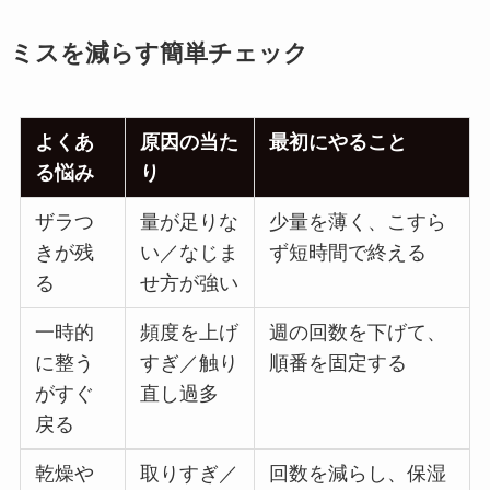
ミスを減らす簡単チェック
よくあ
原因の当た
最初にやること
る悩み
り
ザラつ
量が足りな
少量を薄く、こすら
きが残
い／なじま
ず短時間で終える
る
せ方が強い
一時的
頻度を上げ
週の回数を下げて、
に整う
すぎ／触り
順番を固定する
がすぐ
直し過多
戻る
乾燥や
取りすぎ／
回数を減らし、保湿