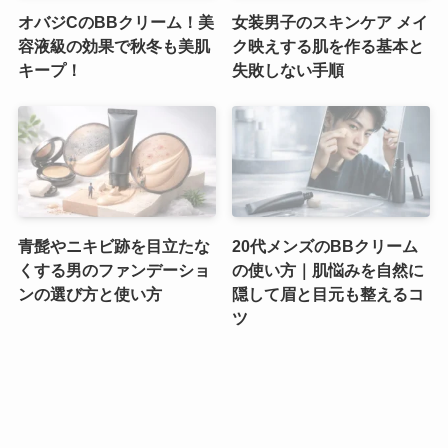
オバジCのBBクリーム！美
女装男子のスキンケア メイ
容液級の効果で秋冬も美肌
ク映えする肌を作る基本と
キープ！
失敗しない手順
青髭やニキビ跡を目立たな
20代メンズのBBクリーム
くする男のファンデーショ
の使い方｜肌悩みを自然に
ンの選び方と使い方
隠して眉と目元も整えるコ
ツ