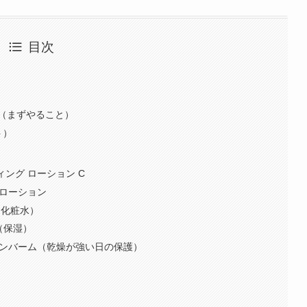
目次
（まずやること）
ト）
ティング ローション C
スローション
R（化粧水）
（保湿）
キンバーム（乾燥が強い日の保護）