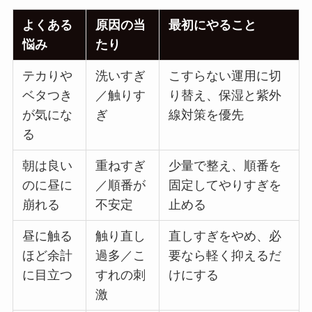
よくある
原因の当
最初にやること
悩み
たり
テカりや
洗いすぎ
こすらない運用に切
ベタつき
／触りす
り替え、保湿と紫外
が気にな
ぎ
線対策を優先
る
朝は良い
重ねすぎ
少量で整え、順番を
のに昼に
／順番が
固定してやりすぎを
崩れる
不安定
止める
昼に触る
触り直し
直しすぎをやめ、必
ほど余計
過多／こ
要なら軽く抑えるだ
に目立つ
すれの刺
けにする
激