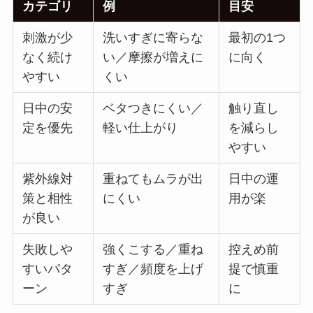
カテゴリ
例
目安
刺激が少
洗いすぎに寄らな
最初の1つ
なく続け
い／摩擦が増えに
に向く
やすい
くい
日中の安
ベタつきにくい／
触り直し
定を優先
軽い仕上がり
を減らし
やすい
紫外線対
重ねてもムラが出
日中の運
策と相性
にくい
用が楽
が良い
失敗しや
強くこする／重ね
控えめ前
すいパタ
すぎ／頻度を上げ
提で慎重
ーン
すぎ
に