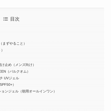
目次
（まずやること）
ト）
日焼け止め（メンズ向け）
CREEN（バルクオム）
チ UVジェル
PF50+）
クションジェル（朝用オールインワン）