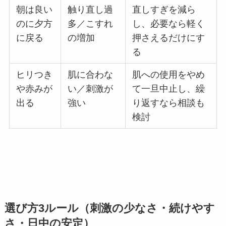
朝は良い
触り直し過
直しすぎを減ら
のに夕方
多／こすれ
し、必要なら軽く
に戻る
の増加
押さえるだけにす
る
ヒリつき
肌に合わな
肌への使用をやめ
や赤みが
い／刺激が
て一旦中止し、繰
出る
強い
り返すなら相談も
検討
選び方3ルール（刺激の少なさ・続けやす
さ・日中の安定）