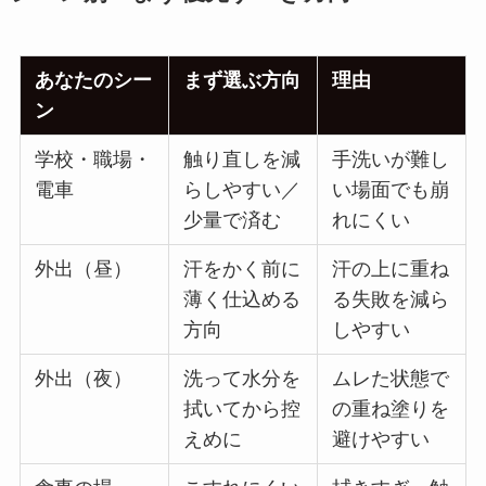
あなたのシー
まず選ぶ方向
理由
ン
学校・職場・
触り直しを減
手洗いが難し
電車
らしやすい／
い場面でも崩
少量で済む
れにくい
外出（昼）
汗をかく前に
汗の上に重ね
薄く仕込める
る失敗を減ら
方向
しやすい
外出（夜）
洗って水分を
ムレた状態で
拭いてから控
の重ね塗りを
えめに
避けやすい