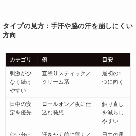
タイプの見方：手汗や脇の汗を崩しにくい
方向
カテゴリ
例
目安
刺激が少
直塗りスティック／
最初の1
なく続け
クリーム系
つに向く
やすい
日中の安
ロールオン／夜に仕
触り直し
定を優先
込む発想
を減らし
やすい
使い分け
汗をかく前に薄く／
日中の運