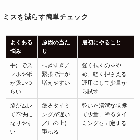
ミスを減らす簡単チェック
よくある
原因の当た
最初にやること
悩み
り
手汗でス
拭きすぎ／
強く拭くのをや
マホや紙
緊張で汗が
め、軽く押さえる
が扱いづ
増えやすい
運用にして少量か
らい
ら試す
脇がムレ
塗るタイミ
乾いた清潔な状態
て不快に
ングが遅い
で少量、塗るタイ
なりやす
／汗の上に
ミングを固定する
い
重ねる