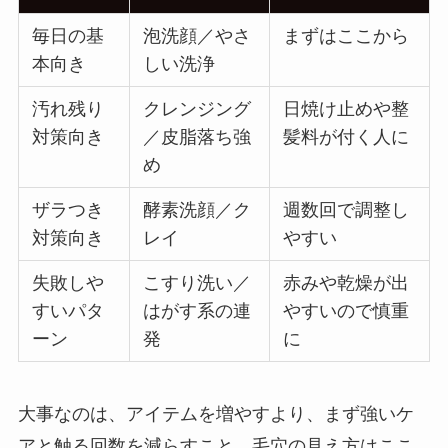
毎日の基
泡洗顔／やさ
まずはここから
本向き
しい洗浄
汚れ残り
クレンジング
日焼け止めや整
対策向き
／皮脂落ち強
髪料が付く人に
め
ザラつき
酵素洗顔／ク
週数回で調整し
対策向き
レイ
やすい
失敗しや
こすり洗い／
赤みや乾燥が出
すいパタ
はがす系の連
やすいので慎重
ーン
発
に
大事なのは、アイテムを増やすより、まず強いケ
アと触る回数を減らすこと。毛穴の見え方はここ