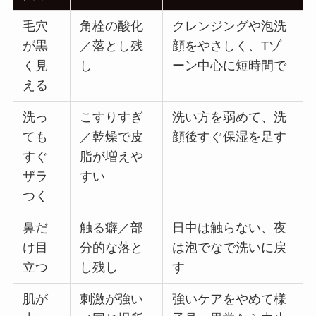
毛穴
角栓の酸化
クレンジングや泡洗
が黒
／落とし残
顔をやさしく、Tゾ
く見
し
ーン中心に短時間で
える
洗っ
こすりすぎ
洗い方を弱めて、洗
ても
／乾燥で皮
顔後すぐ保湿を足す
すぐ
脂が増えや
ザラ
すい
つく
鼻だ
触る癖／部
日中は触らない、夜
け目
分的な落と
は泡でなで洗いに戻
立つ
し残し
す
肌が
刺激が強い
強いケアをやめて様