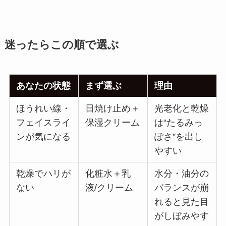
迷ったらこの順で選ぶ
あなたの状態
まず選ぶ
理由
ほうれい線・
日焼け止め＋
光老化と乾燥
フェイスライ
保湿クリーム
は“たるみっ
ンが気になる
ぽさ”を出し
やすい
乾燥でハリが
化粧水＋乳
水分・油分の
ない
液/クリーム
バランスが崩
れると見た目
がしぼみやす