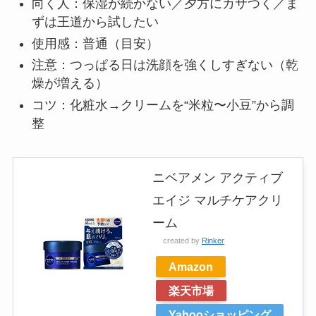
向く人：保湿が続かない／夕方にカサつく／ま
ずは王道から試したい
使用感：普通（目安）
注意：つっぱる日は洗顔を強くしすぎない（乾
燥が増える）
コツ：化粧水→クリームを“米粒〜小豆”から調
整
ニベアメン アクティブ
エイジ マルチケアクリ
ーム
created by
Rinker
Amazon
楽天市場
Yahooショッピング