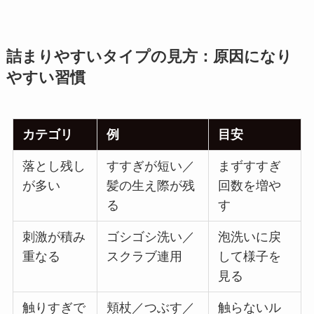
詰まりやすいタイプの見方：原因になり
やすい習慣
カテゴリ
例
目安
落とし残し
すすぎが短い／
まずすすぎ
が多い
髪の生え際が残
回数を増や
る
す
刺激が積み
ゴシゴシ洗い／
泡洗いに戻
重なる
スクラブ連用
して様子を
見る
触りすぎで
頬杖／つぶす／
触らないル