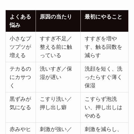
よくある
原因の当たり
最初にやること
悩み
小さなプ
すすぎ不足／
すすぎを増や
ツプツが
整える前に触
す、触る回数を
増える
っている
減らす
テカるの
洗いすぎ／保
洗顔を短く、洗
にカサつ
湿が遅い
ったらすぐ薄く
く
保湿
黒ずみが
こすり洗い／
こすらず泡洗
気になる
押し出し癖
い、押し出しは
やめる
赤みやヒ
刺激が強い／
刺激を減らし、