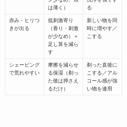
は薄く）
る
赤み・ヒリつ
低刺激寄り
新しい物を同
きが出る
（香り・刺激
時に増やす／
が少なめ）＋
こする
足し算を減ら
す
シェービング
摩擦を減らせ
剃った直後に
で荒れやすい
る保湿（剃っ
こする／アル
た後は押さえ
コール感が強
るだけ）
い物を連用