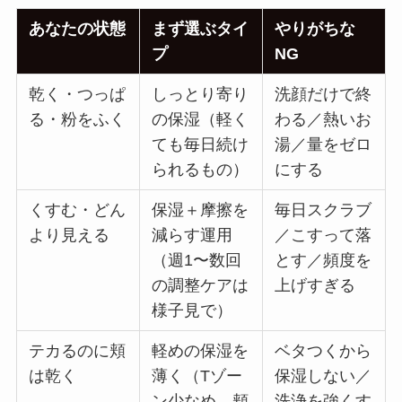
あなたの状態
まず選ぶタイ
やりがちな
プ
NG
乾く・つっぱ
しっとり寄り
洗顔だけで終
る・粉をふく
の保湿（軽く
わる／熱いお
ても毎日続け
湯／量をゼロ
られるもの）
にする
くすむ・どん
保湿＋摩擦を
毎日スクラブ
より見える
減らす運用
／こすって落
（週1〜数回
とす／頻度を
の調整ケアは
上げすぎる
様子見で）
テカるのに頬
軽めの保湿を
ベタつくから
は乾く
薄く（Tゾー
保湿しない／
ン少なめ、頬
洗浄を強くす