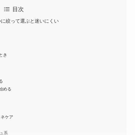
目次
つに絞って選ぶと迷いにくい
とき
る
始める
クネケア
シュ系