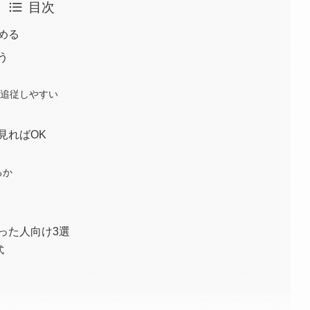
目次
める
う
に追従しやすい
見ればOK
るか
った人向け3選
式