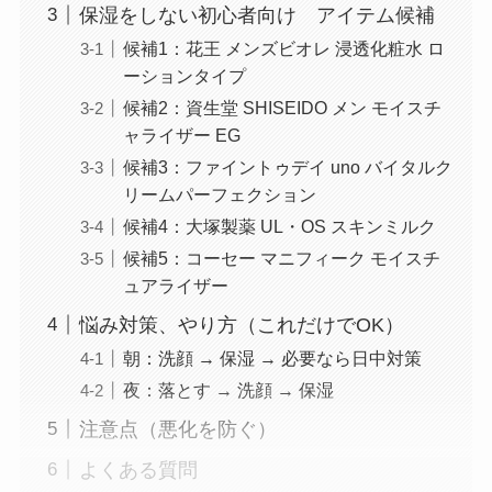
保湿をしない初心者向け アイテム候補
候補1：花王 メンズビオレ 浸透化粧水 ロ
ーションタイプ
候補2：資生堂 SHISEIDO メン モイスチ
ャライザー EG
候補3：ファイントゥデイ uno バイタルク
リームパーフェクション
候補4：大塚製薬 UL・OS スキンミルク
候補5：コーセー マニフィーク モイスチ
ュアライザー
悩み対策、やり方（これだけでOK）
朝：洗顔 → 保湿 → 必要なら日中対策
夜：落とす → 洗顔 → 保湿
注意点（悪化を防ぐ）
よくある質問