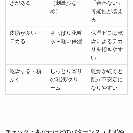
きがある
（刺激少な
「合わない」
め）
可能性が増え
る
皮脂が多い・
さっぱり化粧
保湿ゼロは乾
テカる
水＋軽い保湿
燥によるテカ
リを招きやす
い
乾燥する・粉
しっとり寄り
乾燥が続くと
ふく
の乳液/クリ
肌が不安定に
ーム
なりやすい
チェック：あなたはどのパターン？（まずや