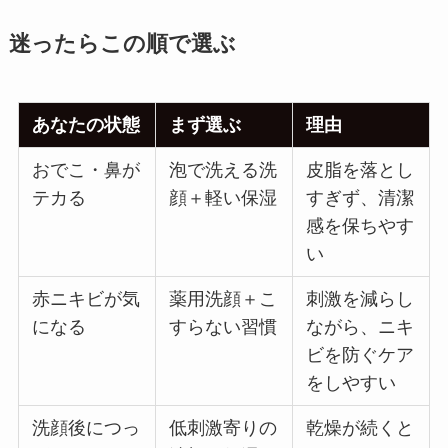
迷ったらこの順で選ぶ
あなたの状態
まず選ぶ
理由
おでこ・鼻が
泡で洗える洗
皮脂を落とし
テカる
顔＋軽い保湿
すぎず、清潔
感を保ちやす
い
赤ニキビが気
薬用洗顔＋こ
刺激を減らし
になる
すらない習慣
ながら、ニキ
ビを防ぐケア
をしやすい
洗顔後につっ
低刺激寄りの
乾燥が続くと