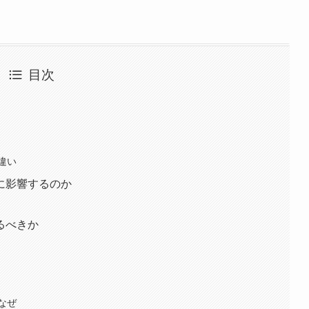
目次
違い
に影響するのか
るべきか
なぜ