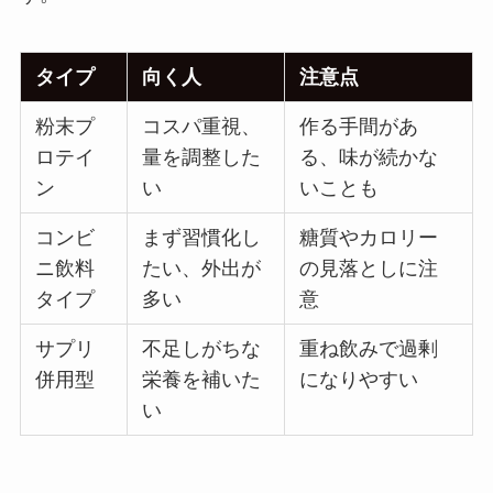
タイプ
向く人
注意点
粉末プ
コスパ重視、
作る手間があ
ロテイ
量を調整した
る、味が続かな
ン
い
いことも
コンビ
まず習慣化し
糖質やカロリー
ニ飲料
たい、外出が
の見落としに注
タイプ
多い
意
サプリ
不足しがちな
重ね飲みで過剰
併用型
栄養を補いた
になりやすい
い