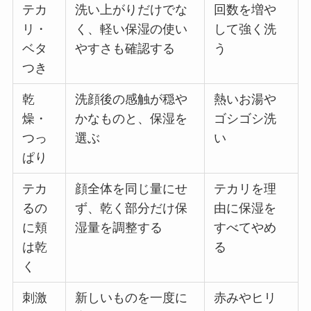
テカ
洗い上がりだけでな
回数を増や
リ・
く、軽い保湿の使い
して強く洗
ベタ
やすさも確認する
う
つき
乾
洗顔後の感触が穏や
熱いお湯や
燥・
かなものと、保湿を
ゴシゴシ洗
つっ
選ぶ
い
ぱり
テカ
顔全体を同じ量にせ
テカリを理
るの
ず、乾く部分だけ保
由に保湿を
に頬
湿量を調整する
すべてやめ
は乾
る
く
刺激
新しいものを一度に
赤みやヒリ