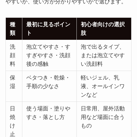
やすいか、使い方が分かりやすいかで選びます。
種
最初に見るポイン
初心者向けの選択
類
ト
肢
洗
泡立てやすさ・す
泡で出るタイプ、
顔
すぎやすさ・洗顔
または泡立てやす
料
後の感触
い洗顔料
保
ベタつき・乾燥・
軽いジェル、乳
湿
手順の少なさ
液、オールインワ
ンなど
日
使う場面・塗りや
日常用、屋外活動
焼
すさ・落とし方
用など場面に合う
け
もの
止